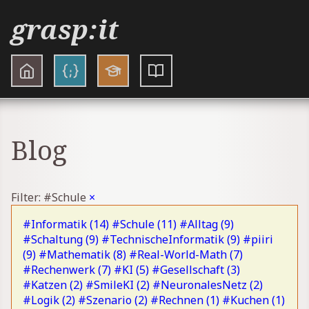
grasp:it
Blog
Filter: #Schule
×
#Informatik (14)
#Schule (11)
#Alltag (9)
#Schaltung (9)
#TechnischeInformatik (9)
#piiri
(9)
#Mathematik (8)
#Real-World-Math (7)
#Rechenwerk (7)
#KI (5)
#Gesellschaft (3)
#Katzen (2)
#SmileKI (2)
#NeuronalesNetz (2)
#Logik (2)
#Szenario (2)
#Rechnen (1)
#Kuchen (1)