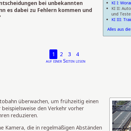
Entscheidungen bei unbekannten
KI I: Wor
KI II: Aut
kann es dabei zu Fehlern kommen und
und Teste
?
KI III: Tr
Alles aus di
1
2
3
4
auf einer Seiten lesen
tobahn überwachen, um frühzeitig einen
 beispielsweise den Verkehr vorher
ren reduzieren.
ine Kamera, die in regelmäßigen Abständen