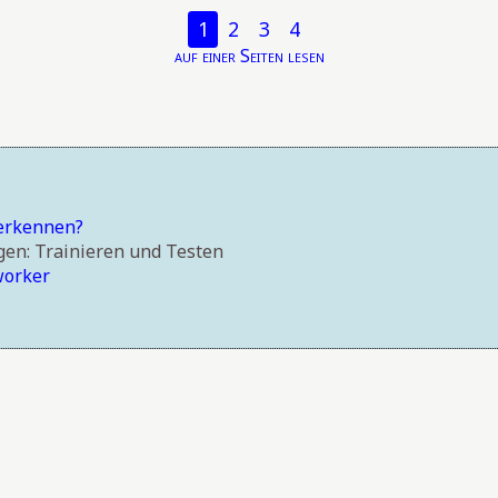
1
2
3
4
auf einer Seiten lesen
 erkennen?
gen: Trainieren und Testen
worker