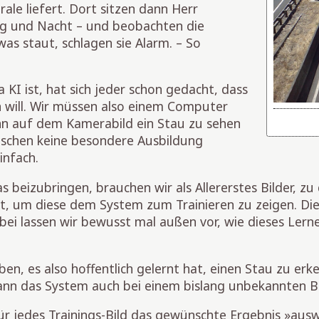
rale liefert. Dort sitzen dann Herr
g und Nacht – und beobachten die
was staut, schlagen sie Alarm. – So
 KI ist, hat sich jeder schon gedacht, dass
n will. Wir müssen also einem Computer
enn auf dem Kamerabild ein Stau zu sehen
enschen keine besondere Ausbildung
infach.
beizubringen, brauchen wir als Allererstes Bilder, zu 
ht, um diese dem System zum Trainieren zu zeigen. Die
bei lassen wir bewusst mal außen vor, wie dieses Lern
en, es also hoffentlich gelernt hat, einen Stau zu er
Kann das System auch bei einem bislang unbekannten Bi
 für jedes Trainings-Bild das gewünschte Ergebnis »aus